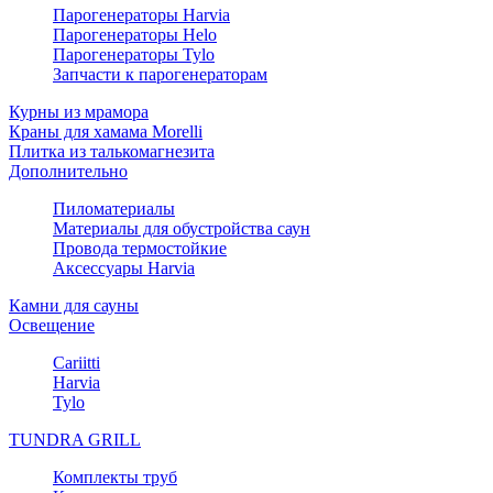
Парогенераторы Harvia
Парогенераторы Helo
Парогенераторы Tylo
Запчасти к парогенераторам
Курны из мрамора
Краны для хамама Morelli
Плитка из талькомагнезита
Дополнительно
Пиломатериалы
Материалы для обустройства саун
Провода термостойкие
Аксессуары Harvia
Камни для сауны
Освещение
Cariitti
Harvia
Tylo
TUNDRA GRILL
Комплекты труб