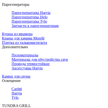
Парогенераторы
Парогенераторы Harvia
Парогенераторы Helo
Парогенераторы Tylo
Запчасти к парогенераторам
Курны из мрамора
Краны для хамама Morelli
Плитка из талькомагнезита
Дополнительно
Пиломатериалы
Материалы для обустройства саун
Провода термостойкие
Аксессуары Harvia
Камни для сауны
Освещение
Cariitti
Harvia
Tylo
TUNDRA GRILL