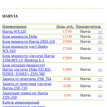
HARVIA
Наименование
Цена, руб.:
Производитель
Harvia WX320
13700
Harvia
>>
Блок мощности Delta
12140
Harvia
>>
Блок мощности Harvia ZRH-310
25900
Harvia
>>
Блок мощности для Cilindro
27200
Harvia
>>
WX 610
Блок мощности для печи Harvia
15800
Harvia
>>
ZSM-80T-1V Moderna E-1
Блок питания (мощности)
Harvia для печи Delta (D23EE,
12800
Harvia
>>
D29EE, D36EE), ZSN-580
Защита от перегрева ZSK 764
4940
Harvia
>>
Защита от перегрева для печи
9390
Harvia
>>
Harvia ZSF-710
Защитный термостат Harvia
3100
Harvia
>>
ZSN-250
Кабель армированный
соединительный для печи