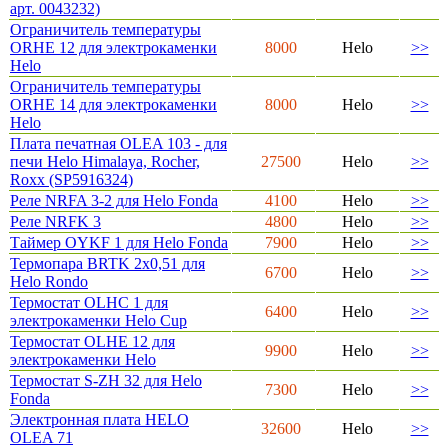
арт. 0043232)
Ограничитель температуры
ORHE 12 для электрокаменки
8000
Helo
>>
Helo
Ограничитель температуры
ORHE 14 для электрокаменки
8000
Helo
>>
Helo
Плата печатная OLEA 103 - для
печи Helo Himalaya, Rocher,
27500
Helo
>>
Roxx (SP5916324)
Реле NRFA 3-2 для Helo Fonda
4100
Helo
>>
Реле NRFK 3
4800
Helo
>>
Таймер OYKF 1 для Helo Fonda
7900
Helo
>>
Термопара BRTK 2x0,51 для
6700
Helo
>>
Helo Rondo
Термостат OLHC 1 для
6400
Helo
>>
электрокаменки Helo Cup
Термостат OLHE 12 для
9900
Helo
>>
электрокаменки Helo
Термостат S-ZH 32 для Helo
7300
Helo
>>
Fonda
Электронная плата HELO
32600
Helo
>>
OLEA 71