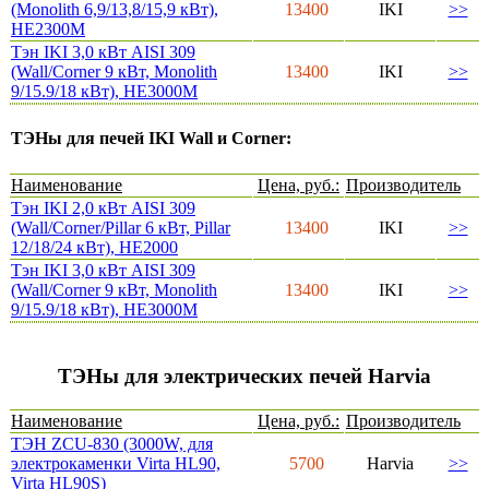
(Monolith 6,9/13,8/15,9 кВт),
13400
IKI
>>
HE2300M
Тэн IKI 3,0 кВт AISI 309
(Wall/Corner 9 кВт, Monolith
13400
IKI
>>
9/15.9/18 кВт), HE3000M
ТЭНы для печей IKI Wall и Corner:
Наименование
Цена, руб.:
Производитель
Тэн IKI 2,0 кВт AISI 309
(Wall/Corner/Pillar 6 кВт, Pillar
13400
IKI
>>
12/18/24 кВт), HE2000
Тэн IKI 3,0 кВт AISI 309
(Wall/Corner 9 кВт, Monolith
13400
IKI
>>
9/15.9/18 кВт), HE3000M
ТЭНы для электрических печей Harvia
Наименование
Цена, руб.:
Производитель
ТЭН ZCU-830 (3000W, для
электрокаменки Virta HL90,
5700
Harvia
>>
Virta HL90S)