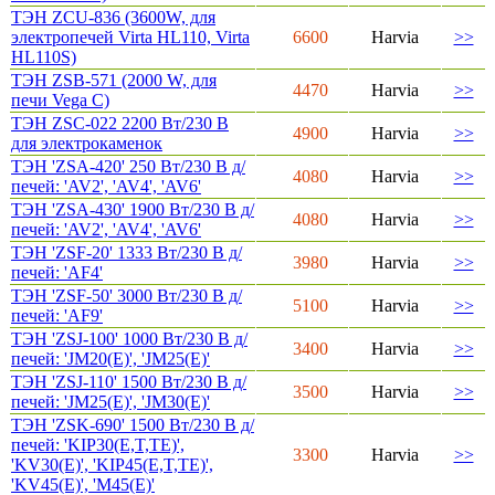
ТЭН ZCU-836 (3600W, для
электропечей Virta HL110, Virta
6600
Harvia
>>
HL110S)
ТЭН ZSB-571 (2000 W, для
4470
Harvia
>>
печи Vega C)
ТЭН ZSC-022 2200 Вт/230 В
4900
Harvia
>>
для электрокаменок
ТЭН 'ZSA-420' 250 Вт/230 В д/
4080
Harvia
>>
печей: 'AV2', 'AV4', 'AV6'
ТЭН 'ZSA-430' 1900 Вт/230 В д/
4080
Harvia
>>
печей: 'AV2', 'AV4', 'AV6'
ТЭН 'ZSF-20' 1333 Вт/230 В д/
3980
Harvia
>>
печей: 'AF4'
ТЭН 'ZSF-50' 3000 Вт/230 В д/
5100
Harvia
>>
печей: 'AF9'
ТЭН 'ZSJ-100' 1000 Вт/230 В д/
3400
Harvia
>>
печей: 'JM20(E)', 'JM25(E)'
ТЭН 'ZSJ-110' 1500 Вт/230 В д/
3500
Harvia
>>
печей: 'JM25(E)', 'JM30(E)'
ТЭН 'ZSK-690' 1500 Вт/230 В д/
печей: 'KIP30(E,T,TE)',
3300
Harvia
>>
'KV30(E)', 'KIP45(E,T,TE)',
'KV45(E)', 'M45(E)'