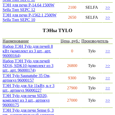
ТЭН для печи P-14.64 1500W
2100
SELFA
>>
Selfa Тип SEPC 12
ТЭН для печи P-1562.1 2500W
2650
SELFA
>>
Selfa Тип SEPC 10
ТЭНы TYLO
Наименование
Цена, руб.:
Производитель
Набор ТЭН Tylo для печей 8
кВт (комплект из 3 шт., арт.
0
Tylo
>>
96000164)
Набор ТЭН Tylo для печей
SD16, SDK10 (комплект из 3
26800
Tylo
>>
шт., арт. 96000174)
ТЭН Tylo Saunatube 35 Ом,
9300
Tylo
>>
артикул 96000157
ТЭН Tylo для Air 11кВт, к-т 3
27900
Tylo
>>
шт., артикул 96000227
ТЭН Tylo для печи SD20,
комплект из 3 шт., артикул
27000
Tylo
>>
96000175
ТЭН Tylo для печи Sense 6, 3
шт., нагревательный элемент