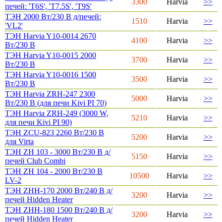
3300
Harvia
>>
печей: 'T6S', 'T7.5S', 'T9S'
ТЭН 2000 Вт/230 В д/печей:
1510
Harvia
>>
'VL2'
ТЭН Harvia Y10-0014 2670
4100
Harvia
>>
Вт/230 В
ТЭН Harvia Y10-0015 2000
3700
Harvia
>>
Вт/230 В
ТЭН Harvia Y10-0016 1500
3500
Harvia
>>
Вт/230 В
ТЭН Harvia ZRH-247 2300
5000
Harvia
>>
Вт/230 В (для печи Kivi PI 70)
ТЭН Harvia ZRH-249 (3000 W,
5210
Harvia
>>
для печи Kivi PI 90)
ТЭН ZCU-823 2260 Вт/230 В
5200
Harvia
>>
для Virta
ТЭН ZH 103 - 3000 Вт/230 В д/
5150
Harvia
>>
печей Club Combi
ТЭН ZH 104 - 2000 Вт/230 В
10500
Harvia
>>
LV-2
ТЭН ZHH-170 2000 Вт/240 В д/
3200
Harvia
>>
печей Hidden Heater
ТЭН ZHH-180 1500 Вт/240 В д/
3200
Harvia
>>
печей Hidden Heater