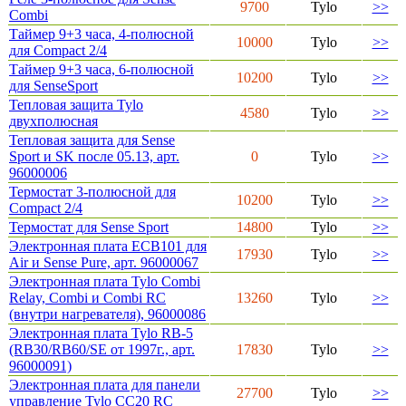
9700
Tylo
>>
Combi
Таймер 9+3 часа, 4-полюсной
10000
Tylo
>>
для Compact 2/4
Таймер 9+3 часа, 6-полюсной
10200
Tylo
>>
для SenseSport
Тепловая защита Tylo
4580
Tylo
>>
двухполюсная
Тепловая защита для Sense
Sport и SK после 05.13, арт.
0
Tylo
>>
96000006
Термостат 3-полюсной для
10200
Tylo
>>
Compact 2/4
Термостат для Sense Sport
14800
Tylo
>>
Электронная плата ECB101 для
17930
Tylo
>>
Air и Sense Pure, арт. 96000067
Электронная плата Tylo Combi
Relay, Combi и Combi RC
13260
Tylo
>>
(внутри нагревателя), 96000086
Электронная плата Tylo RB-5
(RB30/RB60/SE от 1997г., арт.
17830
Tylo
>>
96000091)
Электронная плата для панели
27700
Tylo
>>
управление Tylo СС20 RC