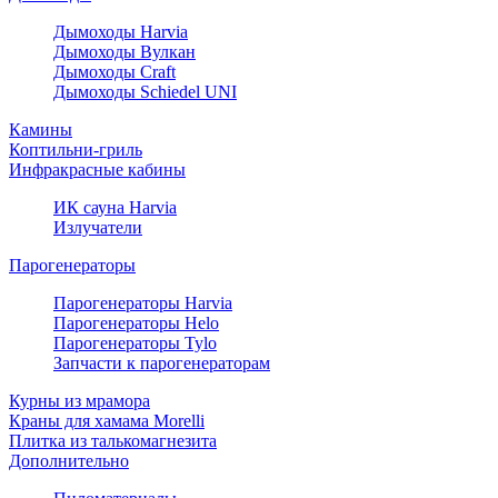
Дымоходы Harvia
Дымоходы Вулкан
Дымоходы Craft
Дымоходы Schiedel UNI
Камины
Коптильни-гриль
Инфракрасные кабины
ИК сауна Harvia
Излучатели
Парогенераторы
Парогенераторы Harvia
Парогенераторы Helo
Парогенераторы Tylo
Запчасти к парогенераторам
Курны из мрамора
Краны для хамама Morelli
Плитка из талькомагнезита
Дополнительно