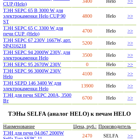
3400
Helo
>>
CUP (Helo)
ТЭН SEPC 65 B 3000 W для
электрокаменки Helo CUP 90
4800
Helo
>>
ST
ТЭН SEPC 65 C 3300 W для
4700
Helo
>>
печи CUP (Helo)
ТЭН SEPC 67 230V 1667W, арт.
5200
Helo
>>
SP4316218
ТЭН SEPC 94 2000W 230V, для
3500
Helo
>>
электрокаменки Helo
ТЭН SEPC 95 2670W 230V
0
Helo
>>
ТЭН SEPC 96 3000W 230V
4100
Helo
>>
Helo
ТЭН SEPD 146 3400 W для
13900
Helo
>>
электрокаменки Helo
ТЭН для печи SEPC 200A, 3500
6700
Helo
>>
Вт
ТЭНы SELFA (аналог HELO) к печам HELO
Наименование
Цена, руб.:
Производитель
ТЭН для печи 04.067 2000W
2470
SELFA
>>
Selfa Тип SEPC 11