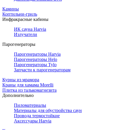
Камины
Коптильни-гриль
Инфракрасные кабины
ИК сауна Harvia
Излучатели
Парогенераторы
Парогенераторы Harvia
Парогенераторы Helo
Парогенераторы Tylo
Запчасти к парогенераторам
Курны из мрамора
Краны для хамама Morelli
Плитка из талькомагнезита
Дополнительно
Пиломатериалы
Материалы для обустройства саун
Провода термостойкие
Аксессуары Harvia