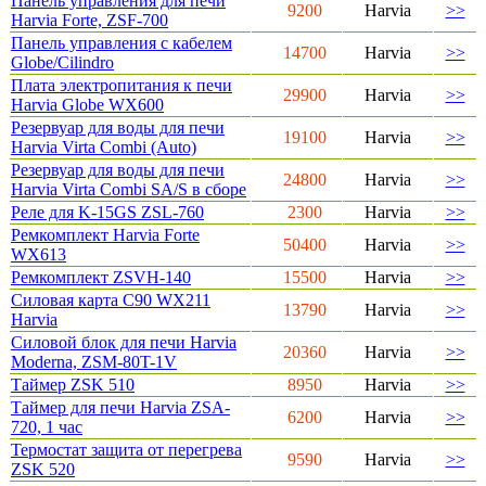
Панель управления для печи
9200
Harvia
>>
Harvia Forte, ZSF-700
Панель управления с кабелем
14700
Harvia
>>
Globe/Cilindro
Плата электропитания к печи
29900
Harvia
>>
Harvia Globe WX600
Резервуар для воды для печи
19100
Harvia
>>
Harvia Virta Combi (Auto)
Резервуар для воды для печи
24800
Harvia
>>
Harvia Virta Combi SA/S в сборе
Реле для K-15GS ZSL-760
2300
Harvia
>>
Ремкомплект Harvia Forte
50400
Harvia
>>
WX613
Ремкомплект ZSVH-140
15500
Harvia
>>
Силовая карта C90 WX211
13790
Harvia
>>
Harvia
Силовой блок для печи Harvia
20360
Harvia
>>
Moderna, ZSM-80T-1V
Таймер ZSK 510
8950
Harvia
>>
Таймер для печи Harvia ZSA-
6200
Harvia
>>
720, 1 час
Термостат защита от перегрева
9590
Harvia
>>
ZSK 520