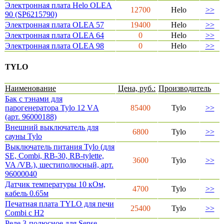
Электронная плата Helo OLEA
12700
Helo
>>
90 (SP6215790)
Электронная плата OLEA 57
19400
Helo
>>
Электронная плата OLEA 64
0
Helo
>>
Электронная плата OLEA 98
0
Helo
>>
TYLO
Наименование
Цена, руб.:
Производитель
Бак с тэнами для
парогенератора Tylo 12 VА
85400
Tylo
>>
(арт. 96000188)
Внешний выключатель для
6800
Tylo
>>
сауны Tylo
Выключатель питания Tylo (для
SE, Combi, RB-30, RB-tylette,
3600
Tylo
>>
VA /VB.), шестиполюсный, арт.
96000040
Датчик температуры 10 кОм,
4700
Tylo
>>
кабель 0.65м
Печатная плата TYLO для печи
25400
Tylo
>>
Combi c H2
Реле 3-полюсное для Sense