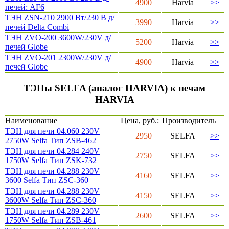
4900
Harvia
>>
печей: AF6
ТЭН ZSN-210 2900 Вт/230 В д/
3990
Harvia
>>
печей Delta Combi
ТЭН ZVO-200 3600W/230V д/
5200
Harvia
>>
печей Globe
ТЭН ZVO-201 2300W/230V д/
4900
Harvia
>>
печей Globe
ТЭНы SELFA (аналог HARVIA) к печам
HARVIA
Наименование
Цена, руб.:
Производитель
ТЭН для печи 04.060 230V
2950
SELFA
>>
2750W Selfa Тип ZSB-462
ТЭН для печи 04.284 240V
2750
SELFA
>>
1750W Selfa Тип ZSK-732
ТЭН для печи 04.288 230V
4160
SELFA
>>
3600 Selfa Тип ZSC-360
ТЭН для печи 04.288 230V
4150
SELFA
>>
3600W Selfa Тип ZSC-360
ТЭН для печи 04.289 230V
2600
SELFA
>>
1750W Selfa Тип ZSB-461