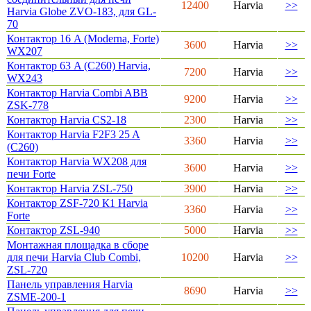
12400
Harvia
>>
Harvia Globe ZVO-183, для GL-
70
Контактор 16 A (Moderna, Forte)
3600
Harvia
>>
WX207
Контактор 63 A (C260) Harvia,
7200
Harvia
>>
WX243
Контактор Harvia Combi ABB
9200
Harvia
>>
ZSK-778
Контактор Harvia CS2-18
2300
Harvia
>>
Контактор Harvia F2F3 25 A
3360
Harvia
>>
(C260)
Контактор Harvia WX208 для
3600
Harvia
>>
печи Forte
Контактор Harvia ZSL-750
3900
Harvia
>>
Контактор ZSF-720 К1 Harvia
3360
Harvia
>>
Forte
Контактор ZSL-940
5000
Harvia
>>
Монтажная площадка в сборе
для печи Harvia Club Combi,
10200
Harvia
>>
ZSL-720
Панель управления Harvia
8690
Harvia
>>
ZSME-200-1