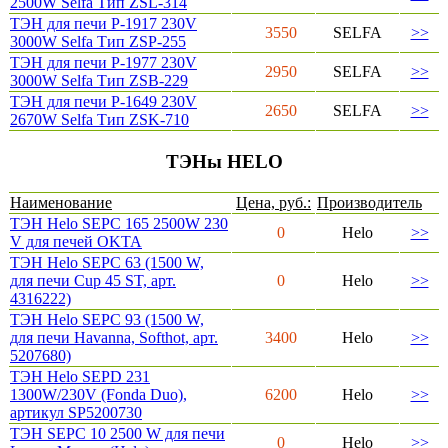
2500W Selfa Тип ZSL-314
ТЭН для печи P-1917 230V
3550
SELFA
>>
3000W Selfa Тип ZSP-255
ТЭН для печи P-1977 230V
2950
SELFA
>>
3000W Selfa Тип ZSB-229
ТЭН для печи Р-1649 230V
2650
SELFA
>>
2670W Selfa Тип ZSK-710
ТЭНы HELO
Наименование
Цена, руб.:
Производитель
ТЭН Helo SEPC 165 2500W 230
0
Helo
>>
V для печей OKTA
ТЭН Helo SEPC 63 (1500 W,
для печи Cup 45 ST, арт.
0
Helo
>>
4316222)
ТЭН Helo SEPC 93 (1500 W,
для печи Havanna, Softhot, арт.
3400
Helo
>>
5207680)
ТЭН Helo SEPD 231
1300W/230V (Fonda Duo),
6200
Helo
>>
артикул SP5200730
ТЭН SEPC 10 2500 W для печи
0
Helo
>>