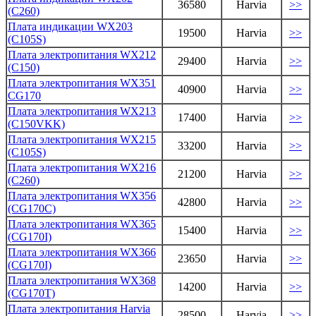
36580
Harvia
>>
(C260)
Плата индикации WX203
19500
Harvia
>>
(С105S)
Плата электропитания WX212
29400
Harvia
>>
(C150)
Плата электропитания WX351
40900
Harvia
>>
CG170
Плата электропитания WX213
17400
Harvia
>>
(C150VKK)
Плата электропитания WX215
33200
Harvia
>>
(C105S)
Плата электропитания WX216
21200
Harvia
>>
(C260)
Плата электропитания WX356
42800
Harvia
>>
(CG170C)
Плата электропитания WX365
15400
Harvia
>>
(CG170I)
Плата электропитания WX366
23650
Harvia
>>
(CG170I)
Плата электропитания WX368
14200
Harvia
>>
(CG170T)
Плата электропитания Harvia
28500
Harvia
>>