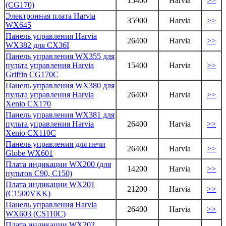
15400
Harvia
>>
(CG170)
Электронная плата Harvia
35900
Harvia
>>
WX645
Панель управления Harvia
26400
Harvia
>>
WX382 для CX36I
Панель управления WX355 для
пульта управления Harvia
15400
Harvia
>>
Griffin CG170C
Панель управления WX380 для
пульта управления Harvia
26400
Harvia
>>
Xenio CX170
Панель управления WX381 для
пульта управления Harvia
26400
Harvia
>>
Xenio CX110C
Панель управления для печи
26400
Harvia
>>
Globe WX601
Плата индикации WX200 (для
14200
Harvia
>>
пультов C90, C150)
Плата индикации WX201
21200
Harvia
>>
(C1500VKK)
Панель управления Harvia
26400
Harvia
>>
WX603 (CS110C)
Плата индикации WX202