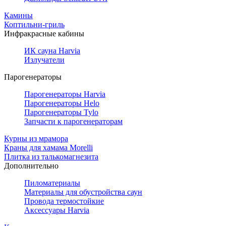
Камины
Коптильни-гриль
Инфракрасные кабины
ИК сауна Harvia
Излучатели
Парогенераторы
Парогенераторы Harvia
Парогенераторы Helo
Парогенераторы Tylo
Запчасти к парогенераторам
Курны из мрамора
Краны для хамама Morelli
Плитка из талькомагнезита
Дополнительно
Пиломатериалы
Материалы для обустройства саун
Провода термостойкие
Аксессуары Harvia