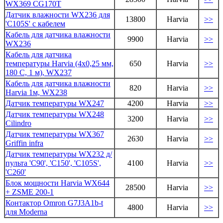
WX369 CG170T
Датчик влажности WX236 для
13800
Harvia
>>
'C105S' с кабелем
Кабель для датчика влажности
9900
Harvia
>>
WX236
Кабель для датчика
температуры Harvia (4х0,25 мм,
650
Harvia
>>
180 С, 1 м), WX237
Кабель для датчика влажности
820
Harvia
>>
Harvia 1м, WX238
Датчик температуры WX247
4200
Harvia
>>
Датчик температуры WX248
3200
Harvia
>>
Cilindro
Датчик температуры WX367
2630
Harvia
>>
Griffin infra
Датчик температуры WX232 д/
пульта 'С90', 'C150', 'C105S',
4100
Harvia
>>
'C260'
Блок мощности Harvia WX644
28500
Harvia
>>
+ ZSME 200-1
Контактор Omron G7J3A1b-t
4800
Harvia
>>
для Moderna