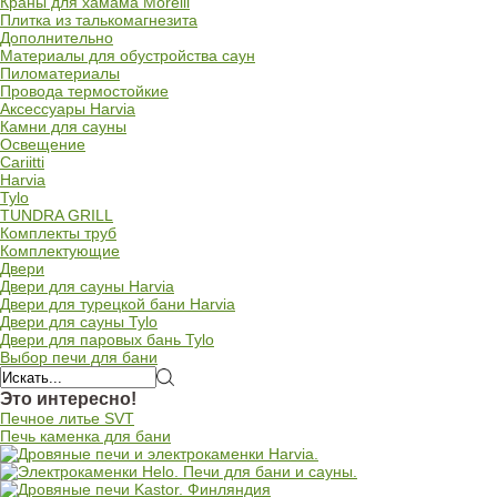
Краны для хамама Morelli
Плитка из талькомагнезита
Дополнительно
Материалы для обустройства саун
Пиломатериалы
Провода термостойкие
Аксессуары Harvia
Камни для сауны
Освещение
Cariitti
Harvia
Tylo
TUNDRA GRILL
Комплекты труб
Комплектующие
Двери
Двери для сауны Harvia
Двери для турецкой бани Harvia
Двери для сауны Tylo
Двери для паровых бань Tylo
Выбор печи для бани
Это интересно!
Печное литье SVT
Печь каменка для бани