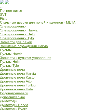
Печное литье
SVT
Pisla
Стальные дверки для печей и каминов - META
Электрокаменки
Электрокаменки Harvia
Электрокаменки Helo
Электрокаменки Tylo
Запчасти для печей
Защитные ограждения Harvia
Пульты
Пульты Harvia
Запчасти к пультам управления
Пульты Helo
Пульты Tylo
Дровяные печи
Дровяные печи Harvia
Дровяные печи Kastor
Дровяные печи Aito
Дровяные печи Tulikivi
Дровяные печи Kota
Водонагреватели
Дополнительно
Дымоходы
Дымоходы Harvia
Дымоходы Вулкан