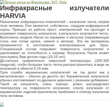
Инфракрасные излучатели
HARVIA
Назначение инфракрасных излучателей – излучение тепла, нагрев
тела человека. Они являются, собственно, сердцем инфракрасной
сауны. Принцип их работы прост: электрический ток проходит и
нагревает поверхность излучателя, в результате излучается тепло.
Выполнены модели Harvia из керамики и металла (нержавеющая
сталь или сплав хрома, никеля и железа). Эти же материалы
применяются в изготовлении электрокаменок для бани.
Специальный состав покрывает поверхность излучателей и
увеличивает их способность к нагреву. Излучатель Harvia может
прослужить Вам долгие годы (10-15 лет).
Достаточно сравнительно невысокой температуры (200-300
градусов), чтобы большая часть тепла распространилась в виде ик
излучения в области 5-15 мкм.
Срок службы керамических излучателей не так долог как у
металлических – обычно до десяти лет. Керамические излучатели
обычно изготавливают из двуокиси циркония с разными добавками.
Такой ик излучатель очень хорошо, ровно распределяет
температуру на поверхности излучения, спектр излучения от
керамических изделий практически приближен к спектру излучения
тела человека.