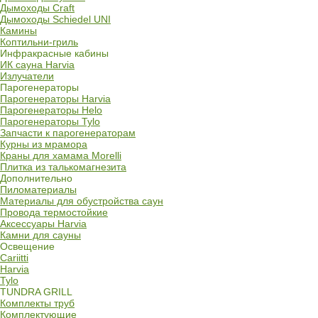
Дымоходы Craft
Дымоходы Schiedel UNI
Камины
Коптильни-гриль
Инфракрасные кабины
ИК сауна Harvia
Излучатели
Парогенераторы
Парогенераторы Harvia
Парогенераторы Helo
Парогенераторы Tylo
Запчасти к парогенераторам
Курны из мрамора
Краны для хамама Morelli
Плитка из талькомагнезита
Дополнительно
Пиломатериалы
Материалы для обустройства саун
Провода термостойкие
Аксессуары Harvia
Камни для сауны
Освещение
Cariitti
Harvia
Tylo
TUNDRA GRILL
Комплекты труб
Комплектующие