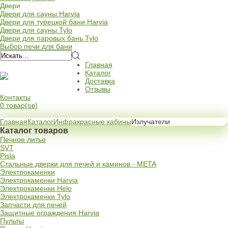
Двери
Двери для сауны Harvia
Двери для турецкой бани Harvia
Двери для сауны Tylo
Двери для паровых бань Tylo
Выбор печи для бани
Главная
Каталог
Доставка
Отзывы
Контакты
0 товар(ов)
Главная
Каталог
Инфракрасные кабины
Излучатели
Каталог товаров
Печное литье
SVT
Pisla
Стальные дверки для печей и каминов - META
Электрокаменки
Электрокаменки Harvia
Электрокаменки Helo
Электрокаменки Tylo
Запчасти для печей
Защитные ограждения Harvia
Пульты