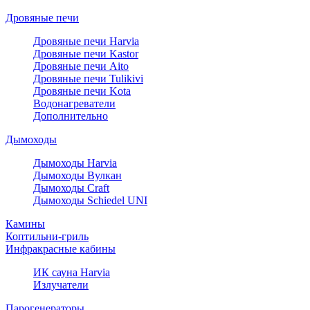
Дровяные печи
Дровяные печи Harvia
Дровяные печи Kastor
Дровяные печи Aito
Дровяные печи Tulikivi
Дровяные печи Kota
Водонагреватели
Дополнительно
Дымоходы
Дымоходы Harvia
Дымоходы Вулкан
Дымоходы Craft
Дымоходы Schiedel UNI
Камины
Коптильни-гриль
Инфракрасные кабины
ИК сауна Harvia
Излучатели
Парогенераторы