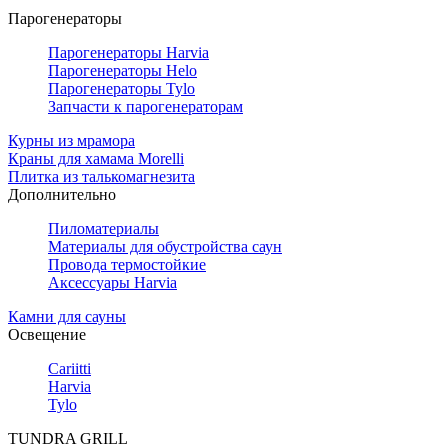
Парогенераторы
Парогенераторы Harvia
Парогенераторы Helo
Парогенераторы Tylo
Запчасти к парогенераторам
Курны из мрамора
Краны для хамама Morelli
Плитка из талькомагнезита
Дополнительно
Пиломатериалы
Материалы для обустройства саун
Провода термостойкие
Аксессуары Harvia
Камни для сауны
Освещение
Cariitti
Harvia
Tylo
TUNDRA GRILL