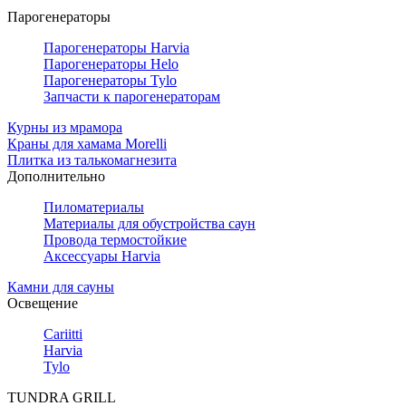
Парогенераторы
Парогенераторы Harvia
Парогенераторы Helo
Парогенераторы Tylo
Запчасти к парогенераторам
Курны из мрамора
Краны для хамама Morelli
Плитка из талькомагнезита
Дополнительно
Пиломатериалы
Материалы для обустройства саун
Провода термостойкие
Аксессуары Harvia
Камни для сауны
Освещение
Cariitti
Harvia
Tylo
TUNDRA GRILL