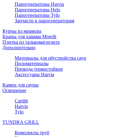
Парогенераторы Harvia
Парогенераторы Helo
Парогенераторы Tylo
Запчасти к парогенераторам
Курны из мрамора
Краны для хамама Morelli
Плитка из талькомагнезита
Дополнительно
Материалы для обустройства саун
Пиломатериалы
Провода термостойкие
Аксессуары Harvia
Камни для сауны
Освещение
Cariitti
Harvia
Tylo
TUNDRA GRILL
Комплекты труб