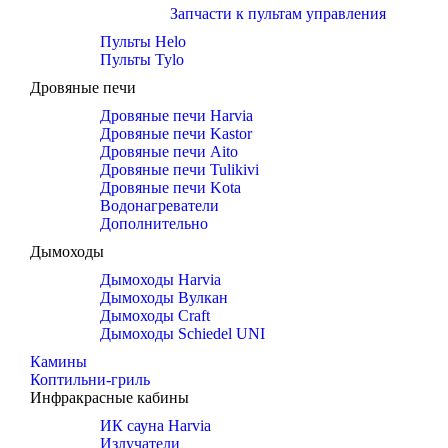
Запчасти к пультам управления
Пульты Helo
Пульты Tylo
Дровяные печи
Дровяные печи Harvia
Дровяные печи Kastor
Дровяные печи Aito
Дровяные печи Tulikivi
Дровяные печи Kota
Водонагреватели
Дополнительно
Дымоходы
Дымоходы Harvia
Дымоходы Вулкан
Дымоходы Craft
Дымоходы Schiedel UNI
Камины
Коптильни-гриль
Инфракрасные кабины
ИК сауна Harvia
Излучатели