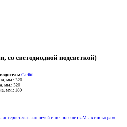
и, со светодиодной подсветкой)
водитель:
Cariitti
а, мм.: 320
, мм.: 320
а, мм.: 180
.
Мы в инстаграме