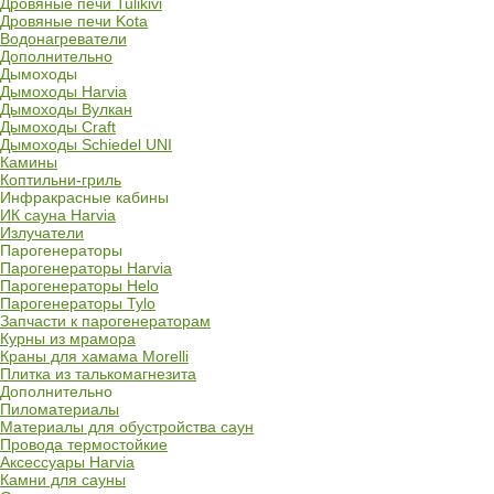
Дровяные печи Tulikivi
Дровяные печи Kota
Водонагреватели
Дополнительно
Дымоходы
Дымоходы Harvia
Дымоходы Вулкан
Дымоходы Craft
Дымоходы Schiedel UNI
Камины
Коптильни-гриль
Инфракрасные кабины
ИК сауна Harvia
Излучатели
Парогенераторы
Парогенераторы Harvia
Парогенераторы Helo
Парогенераторы Tylo
Запчасти к парогенераторам
Курны из мрамора
Краны для хамама Morelli
Плитка из талькомагнезита
Дополнительно
Пиломатериалы
Материалы для обустройства саун
Провода термостойкие
Аксессуары Harvia
Камни для сауны