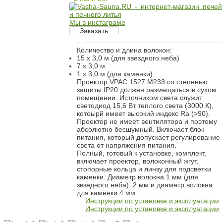
Мы в инстаграме
Количество и длина волокон:
15 x 3,0 м (для звездного неба)
7 x 3,0 м
1 x 3,0 м (для каменки)
Проектор
VPAC 1527
M233 со степенью
защиты IP20 должен размещаться в сухом
помещении. Источником света служит
светодиод 15,6 Вт теплого света (3000 К),
котоырй имеет высокий индекс Ra (>90).
Проектор не имеет вентилятора и поэтому
абсолютно бесшумный. Включает блок
питания, который допускает регулирование
света от напряжения питания.
Полный, готовый к установке, комплект,
включает проектор, волоконный жгут,
стопорные кольца и линзу для подсветки
каменки. Диаметр волокна 1 мм (для
звзедного неба), 2 мм и диаметр волокна
для каменки 4 мм.
Инструкции по установке и эксплуатации
Инструкции по установке и эксплуатации