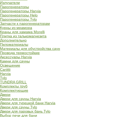
Излучатели
Парогенераторы
Парогенераторы Harvia
Парогенераторы Helo
Парогенераторы Tylo
Запчасти к парогенераторам
Курны из мрамора
Краны для хамама Morelli
Плитка из талькомагнезита
Дополнительно
Пиломатериалы
Материалы для обустройства саун
Провода термостойкие
Аксессуары Harvia
Камни для сауны
Освещение
Cariitti
Harvia
Tylo
TUNDRA GRILL
Комплекты труб
Комплектующие
Двери
Двери для сауны Harvia
Двери для турецкой бани Harvia
Двери для сауны Tylo
Двери для паровых бань Tylo
Выбор печи для бани