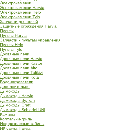
Электрокаменки
Электрокаменки Harvia
Электрокаменки Helo
Электрокаменки Tylo
Запчасти для печей
Защитные ограждения Harvia
Пульты
Пульты Harvia
Запчасти к пультам управления
Пульты Helo
Пульты Tylo
Дровяные печи
Дровяные печи Harvia
Дровяные печи Kastor
Дровяные печи Aito
Дровяные печи Tulikivi
Дровяные печи Kota
Водонагреватели
Дополнительно
Дымоходы
Дымоходы Harvia
Дымоходы Вулкан
Дымоходы Craft
Дымоходы Schiedel UNI
Камины
Коптильни-гриль
Инфракрасные кабины
ИК сауна Harvia