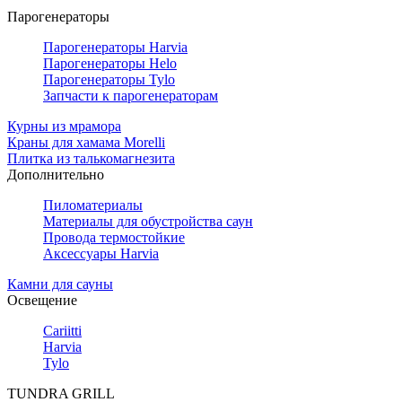
Парогенераторы
Парогенераторы Harvia
Парогенераторы Helo
Парогенераторы Tylo
Запчасти к парогенераторам
Курны из мрамора
Краны для хамама Morelli
Плитка из талькомагнезита
Дополнительно
Пиломатериалы
Материалы для обустройства саун
Провода термостойкие
Аксессуары Harvia
Камни для сауны
Освещение
Cariitti
Harvia
Tylo
TUNDRA GRILL