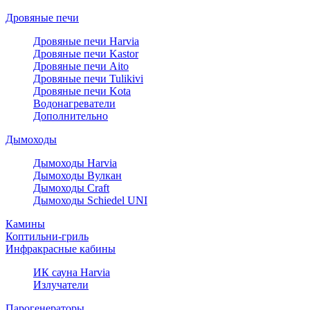
Дровяные печи
Дровяные печи Harvia
Дровяные печи Kastor
Дровяные печи Aito
Дровяные печи Tulikivi
Дровяные печи Kota
Водонагреватели
Дополнительно
Дымоходы
Дымоходы Harvia
Дымоходы Вулкан
Дымоходы Craft
Дымоходы Schiedel UNI
Камины
Коптильни-гриль
Инфракрасные кабины
ИК сауна Harvia
Излучатели
Парогенераторы