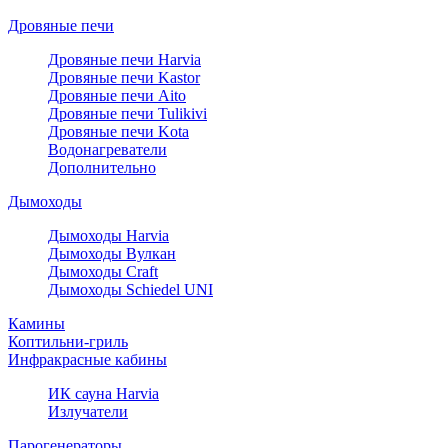
Дровяные печи
Дровяные печи Harvia
Дровяные печи Kastor
Дровяные печи Aito
Дровяные печи Tulikivi
Дровяные печи Kota
Водонагреватели
Дополнительно
Дымоходы
Дымоходы Harvia
Дымоходы Вулкан
Дымоходы Craft
Дымоходы Schiedel UNI
Камины
Коптильни-гриль
Инфракрасные кабины
ИК сауна Harvia
Излучатели
Парогенераторы