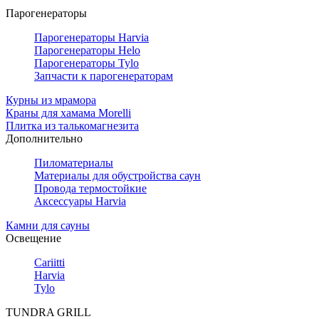
Парогенераторы
Парогенераторы Harvia
Парогенераторы Helo
Парогенераторы Tylo
Запчасти к парогенераторам
Курны из мрамора
Краны для хамама Morelli
Плитка из талькомагнезита
Дополнительно
Пиломатериалы
Материалы для обустройства саун
Провода термостойкие
Аксессуары Harvia
Камни для сауны
Освещение
Cariitti
Harvia
Tylo
TUNDRA GRILL