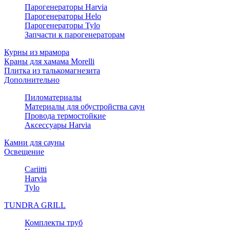
Парогенераторы Harvia
Парогенераторы Helo
Парогенераторы Tylo
Запчасти к парогенераторам
Курны из мрамора
Краны для хамама Morelli
Плитка из талькомагнезита
Дополнительно
Пиломатериалы
Материалы для обустройства саун
Провода термостойкие
Аксессуары Harvia
Камни для сауны
Освещение
Cariitti
Harvia
Tylo
TUNDRA GRILL
Комплекты труб