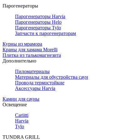
Парогенераторы
Парогенераторы Harvia
Парогенераторы Helo
Парогенераторы Tylo
Запчасти к парогенераторам
Курны из мрамора
Краны для хамама Morelli
Плитка из талькомагнезита
Дополнительно
Пиломатериалы
Материалы для обустройства саун
Провода термостойкие
Аксессуары Harvia
Камни для сауны
Освещение
Cariitti
Harvia
Tylo
TUNDRA GRILL