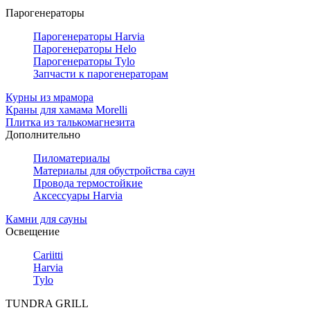
Парогенераторы
Парогенераторы Harvia
Парогенераторы Helo
Парогенераторы Tylo
Запчасти к парогенераторам
Курны из мрамора
Краны для хамама Morelli
Плитка из талькомагнезита
Дополнительно
Пиломатериалы
Материалы для обустройства саун
Провода термостойкие
Аксессуары Harvia
Камни для сауны
Освещение
Cariitti
Harvia
Tylo
TUNDRA GRILL