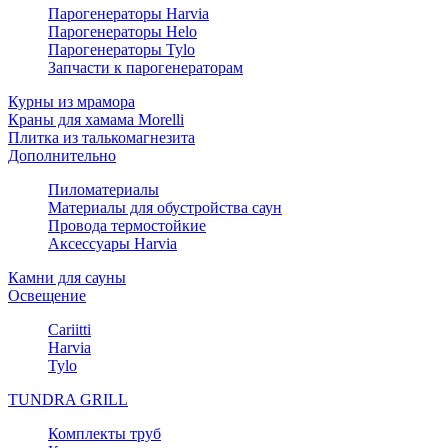
Парогенераторы Harvia
Парогенераторы Helo
Парогенераторы Tylo
Запчасти к парогенераторам
Курны из мрамора
Краны для хамама Morelli
Плитка из талькомагнезита
Дополнительно
Пиломатериалы
Материалы для обустройства саун
Провода термостойкие
Аксессуары Harvia
Камни для сауны
Освещение
Cariitti
Harvia
Tylo
TUNDRA GRILL
Комплекты труб