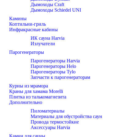
Дымоходы Craft
Дымоходы Schiedel UNI
Камины
Коптильни-гриль
Инфракрасные кабины
ИК сауна Harvia
Излучатели
Парогенераторы
Парогенераторы Harvia
Парогенераторы Helo
Парогенераторы Tylo
Запчасти к парогенераторам
Курны из мрамора
Краны для хамама Morelli
Плитка из талькомагнезита
Дополнительно
Пиломатериалы
Материалы для обустройства саун
Провода термостойкие
Аксессуары Harvia
Камни для сауны