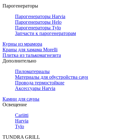
Парогенераторы
Парогенераторы Harvia
Парогенераторы Helo
Парогенераторы Tylo
Запчасти к парогенераторам
Курны из мрамора
Краны для хамама Morelli
Плитка из талькомагнезита
Дополнительно
Пиломатериалы
Материалы для обустройства саун
Провода термостойкие
Аксессуары Harvia
Камни для сауны
Освещение
Cariitti
Harvia
Tylo
TUNDRA GRILL