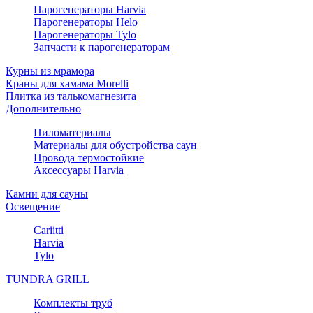
Парогенераторы Harvia
Парогенераторы Helo
Парогенераторы Tylo
Запчасти к парогенераторам
Курны из мрамора
Краны для хамама Morelli
Плитка из талькомагнезита
Дополнительно
Пиломатериалы
Материалы для обустройства саун
Провода термостойкие
Аксессуары Harvia
Камни для сауны
Освещение
Cariitti
Harvia
Tylo
TUNDRA GRILL
Комплекты труб