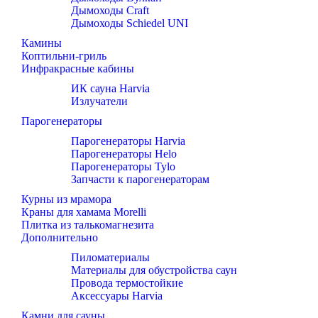
Дымоходы Craft
Дымоходы Schiedel UNI
Камины
Коптильни-гриль
Инфракрасные кабины
ИК сауна Harvia
Излучатели
Парогенераторы
Парогенераторы Harvia
Парогенераторы Helo
Парогенераторы Tylo
Запчасти к парогенераторам
Курны из мрамора
Краны для хамама Morelli
Плитка из талькомагнезита
Дополнительно
Пиломатериалы
Материалы для обустройства саун
Провода термостойкие
Аксессуары Harvia
Камни для сауны