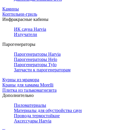
Камины
Коптильни-гриль
Инфракрасные кабины
ИК сауна Harvia
Излучатели
Парогенераторы
Парогенераторы Harvia
Парогенераторы Helo
Парогенераторы Tylo
Запчасти к парогенераторам
Курны из мрамора
Краны для хамама Morelli
Плитка из талькомагнезита
Дополнительно
Пиломатериалы
Материалы для обустройства саун
Провода термостойкие
Аксессуары Harvia