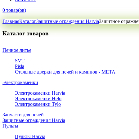
0 товар(ов)
Главная
Каталог
Защитные ограждения Harvia
Защитное огражден
Каталог товаров
Печное литье
SVT
Pisla
Стальные дверки для печей и каминов - META
Электрокаменки
Электрокаменки Harvia
Электрокаменки Helo
Электрокаменки Tylo
Запчасти для печей
Защитные ограждения Harvia
Пульты
Пульты Harvia