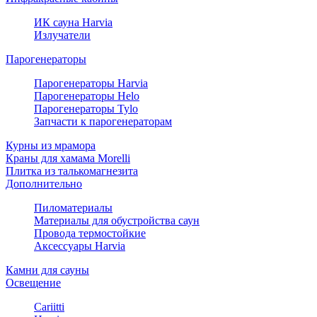
ИК сауна Harvia
Излучатели
Парогенераторы
Парогенераторы Harvia
Парогенераторы Helo
Парогенераторы Tylo
Запчасти к парогенераторам
Курны из мрамора
Краны для хамама Morelli
Плитка из талькомагнезита
Дополнительно
Пиломатериалы
Материалы для обустройства саун
Провода термостойкие
Аксессуары Harvia
Камни для сауны
Освещение
Cariitti