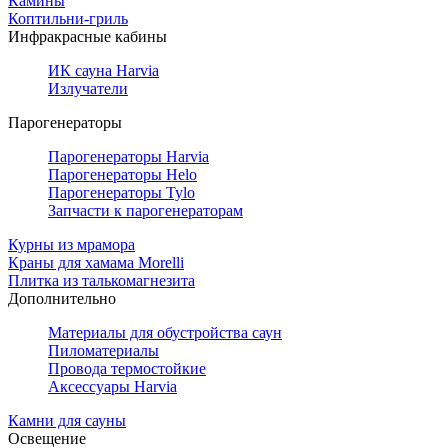
Камины
Коптильни-гриль
Инфракрасные кабины
ИК сауна Harvia
Излучатели
Парогенераторы
Парогенераторы Harvia
Парогенераторы Helo
Парогенераторы Tylo
Запчасти к парогенераторам
Курны из мрамора
Краны для хамама Morelli
Плитка из талькомагнезита
Дополнительно
Материалы для обустройства саун
Пиломатериалы
Провода термостойкие
Аксессуары Harvia
Камни для сауны
Освещение