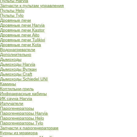
Пульты Harvia
Запчасти к пультам управления
Пульты Helo
Пульты Tylo
Дровяные печи
Дровяные печи Harvia
Дровяные печи Kastor
Дровяные печи Aito
Дровяные печи Tulikivi
Дровяные печи Kota
Водонагреватели
Дополнительно
Дымоходы
Дымоходы Harvia
Дымоходы Вулкан
Дымоходы Craft
Дымоходы Schiedel UNI
Камины
Коптильни-гриль
Инфракрасные кабины
ИК сауна Harvia
Излучатели
Парогенераторы
Парогенераторы Harvia
Парогенераторы Helo
Парогенераторы Tylo
Запчасти к парогенераторам
Курны из мрамора