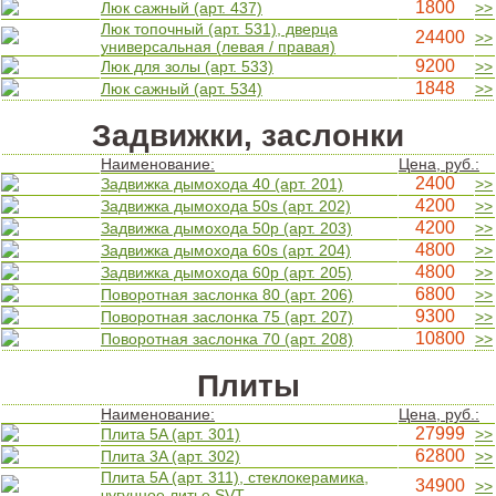
1800
Люк сажный (арт. 437)
>>
Люк топочный (арт. 531), дверца
24400
>>
универсальная (левая / правая)
9200
Люк для золы (арт. 533)
>>
1848
Люк сажный (арт. 534)
>>
Задвижки, заслонки
Наименование:
Цена, руб.:
2400
Задвижка дымохода 40 (арт. 201)
>>
4200
Задвижка дымохода 50s (арт. 202)
>>
4200
Задвижка дымохода 50p (арт. 203)
>>
4800
Задвижка дымохода 60s (арт. 204)
>>
4800
Задвижка дымохода 60p (арт. 205)
>>
6800
Поворотная заслонка 80 (арт. 206)
>>
9300
Поворотная заслонка 75 (арт. 207)
>>
10800
Поворотная заслонка 70 (арт. 208)
>>
Плиты
Наименование:
Цена, руб.:
27999
Плита 5A (арт. 301)
>>
62800
Плита 3A (арт. 302)
>>
Плита 5A (арт. 311), стеклокерамика,
34900
>>
чугунное литье SVT