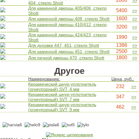
2800
>>
404, стекло Shott
Для каминной дверцы 405/406, стекло
5400
>>
Shott
1600
Для каминной дверцы 408, стекло Shott
>>
Для каминной дверцы 410/412, стекло
3200
>>
Shott
Для каминной дверцы 424/423, стекло
1990
>>
Shott
1386
Для духовки 447, 451, стекло Shott
>>
2500
Для каминной дверцы 451, стекло Shott
>>
1800
Для печной дверцы 470, стекло Shott
>>
Другое
Наименование:
Цена, руб.:
Керамический шнур-уплотнитель
232
>>
(огнеупорный) SVT, 4 мм
Керамический шнур-уплотнитель
347
>>
(огнеупорный) SVT, 7 мм
Керамический шнур-уплотнитель
462
>>
(огнеупорный) SVT, 9 мм