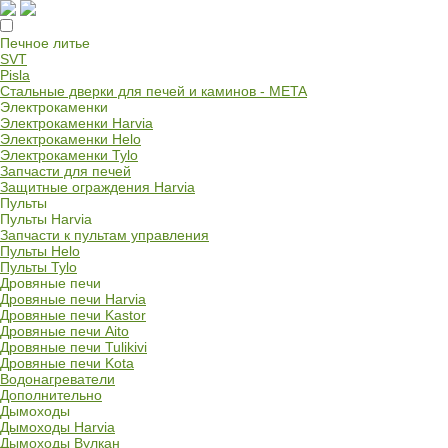
Печное литье
SVT
Pisla
Стальные дверки для печей и каминов - META
Электрокаменки
Электрокаменки Harvia
Электрокаменки Helo
Электрокаменки Tylo
Запчасти для печей
Защитные ограждения Harvia
Пульты
Пульты Harvia
Запчасти к пультам управления
Пульты Helo
Пульты Tylo
Дровяные печи
Дровяные печи Harvia
Дровяные печи Kastor
Дровяные печи Aito
Дровяные печи Tulikivi
Дровяные печи Kota
Водонагреватели
Дополнительно
Дымоходы
Дымоходы Harvia
Дымоходы Вулкан