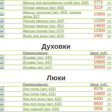
2773
Дверца для выгребания углей (арт. 439)
>>
3119
Печная дверца (арт. 440)
>>
Дверца топочная (арт. 449), печное
13800
>>
литье SVT
13200
Печная дверца (арт. 450)
>>
14600
Печная дверца (арт. 451)
>>
12900
Дверца печная (арт. 470)
>>
1482
Ящик для золы (арт. 820)
>>
Духовки
Наименование:
Цена, руб.:
20600
Духовка (арт. 446)
>>
19800
Духовка (арт. 447)
>>
39400
Духовка (арт. 547)
>>
Люки
Наименование:
Цена, руб.:
8078
Люк топки (арт. 430)
>>
14800
Люк топки (арт. 431)
>>
6400
Люк для золы (арт. 432)
>>
9800
Люк для золы (арт. 433)
>>
2650
Люк сажный (арт. 434)
>>