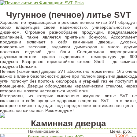
Чугунное (печное) литье SVT
Хорошее, не нуждающееся в рекламе печное литье SVT обрадует
своих владельцев своей надежностью, универсальностью и
дизайном. Огромное разнообразие продукции, предлагаемое
компанией, также является приятным бонусом. Ассортимент
продукции включает в себя каминные дверцы, духовки,
поворотные заслонки, задвижки дымоходов и много других
полезных изделий для бани. Специальная жаропрочная
двухкомпонентная краска выдерживает температуру до 600
градусов. Кварцевое термостойкое стекло Shott – до семисот
градусов Цельсия.
Печные (каминные) дверцы SVT абсолютно герметичны. Это очень
важно в плане безопасности: даже при полном закрытии дымохода
угли погаснут без притока кислорода и угарный газ не поступит в
помещение. Дверцы оборудованы керамическим стеклом, через
которое вы можете насладиться игрой огня.
Материалы, из которых выполнено чугунное литье SVT не
включают в себя вредные здоровью вещества. SVT – это литье,
которое отлично подходит под определение «оптимальная цена –
идеальное качество». Рекомендуем!
Каминная дверца
Наименование:
Цена, руб.:
35800
Каминная дверца (арт. 400)
>>