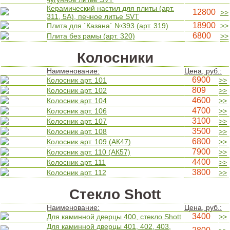
Керамический настил для плиты (арт.
12800
>>
311, 5A), печное литье SVT
18900
Плита для `Казана` №393 (арт. 319)
>>
6800
Плита без рамы (арт. 320)
>>
Колосники
Наименование:
Цена, руб.:
6900
Колосник арт. 101
>>
809
Колосник арт. 102
>>
4600
Колосник арт. 104
>>
4700
Колосник арт. 106
>>
3100
Колосник арт. 107
>>
3500
Колосник арт. 108
>>
6800
Колосник арт. 109 (АК47)
>>
7900
Колосник арт. 110 (АК57)
>>
4400
Колосник арт. 111
>>
3800
Колосник арт. 112
>>
Стекло Shott
Наименование:
Цена, руб.:
3400
Для каминной дверцы 400, стекло Shott
>>
Для каминной дверцы 401, 402, 403,