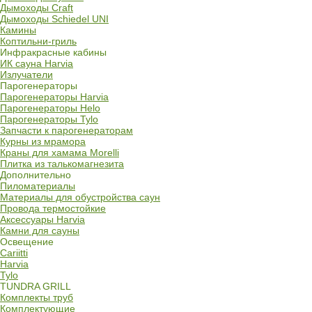
Дымоходы Craft
Дымоходы Schiedel UNI
Камины
Коптильни-гриль
Инфракрасные кабины
ИК сауна Harvia
Излучатели
Парогенераторы
Парогенераторы Harvia
Парогенераторы Helo
Парогенераторы Tylo
Запчасти к парогенераторам
Курны из мрамора
Краны для хамама Morelli
Плитка из талькомагнезита
Дополнительно
Пиломатериалы
Материалы для обустройства саун
Провода термостойкие
Аксессуары Harvia
Камни для сауны
Освещение
Cariitti
Harvia
Tylo
TUNDRA GRILL
Комплекты труб
Комплектующие