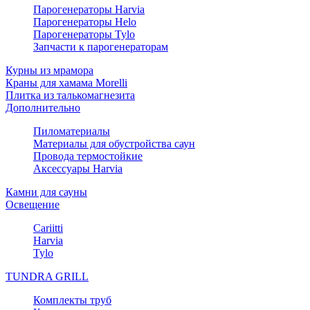
Парогенераторы Harvia
Парогенераторы Helo
Парогенераторы Tylo
Запчасти к парогенераторам
Курны из мрамора
Краны для хамама Morelli
Плитка из талькомагнезита
Дополнительно
Пиломатериалы
Материалы для обустройства саун
Провода термостойкие
Аксессуары Harvia
Камни для сауны
Освещение
Cariitti
Harvia
Tylo
TUNDRA GRILL
Комплекты труб