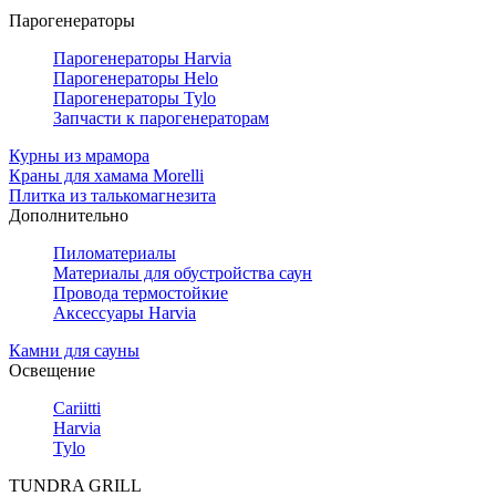
Парогенераторы
Парогенераторы Harvia
Парогенераторы Helo
Парогенераторы Tylo
Запчасти к парогенераторам
Курны из мрамора
Краны для хамама Morelli
Плитка из талькомагнезита
Дополнительно
Пиломатериалы
Материалы для обустройства саун
Провода термостойкие
Аксессуары Harvia
Камни для сауны
Освещение
Cariitti
Harvia
Tylo
TUNDRA GRILL